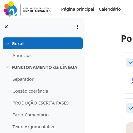
Ir para o conteúdo principal
Página principal
Calendário
Po
Geral
Contrair
Lis
Anúncios
Co
FUNCIONAMENTO da LÍNGUA
Contrair
Separador
Coesão coerência
PRODUÇÃO ESCRITA FASES
Co
Fazer Comentário
Texto Argumentativo