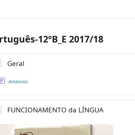
rtuguês-12ºB_E 2017/18
ta de secções
Geral
ntrair
Fórum
Anúncios
FUNCIONAMENTO da LÍNGUA
ntrair