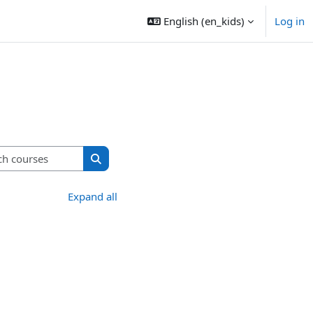
English ‎(en_kids)‎
Log in
Search courses
Search courses
Expand all