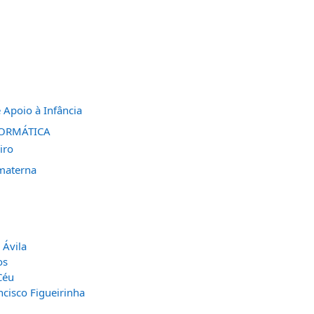
 Apoio à Infância
FORMÁTICA
iro
materna
 Ávila
os
Céu
ncisco Figueirinha