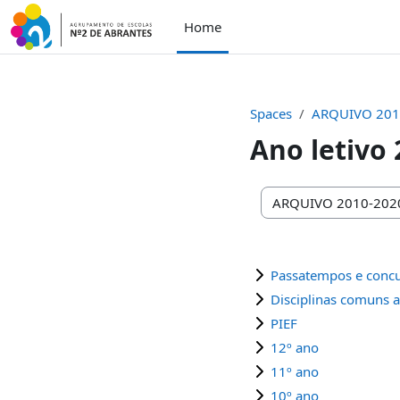
Skip to main content
Home
Spaces
ARQUIVO 201
Ano letivo
Space categories
Passatempos e conc
Disciplinas comuns a
PIEF
12º ano
11º ano
10º ano