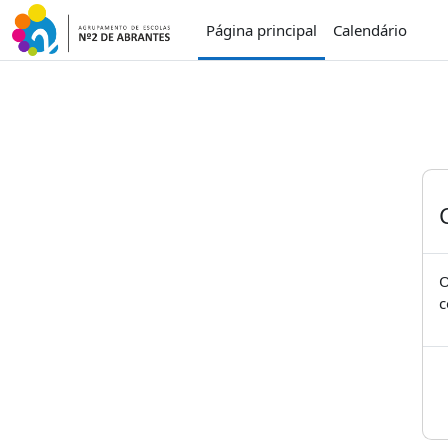
Ir para o conteúdo principal
Página principal
Calendário
O
c