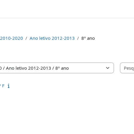
2010-2020
Ano letivo 2012-2013
8º ano
as
º F