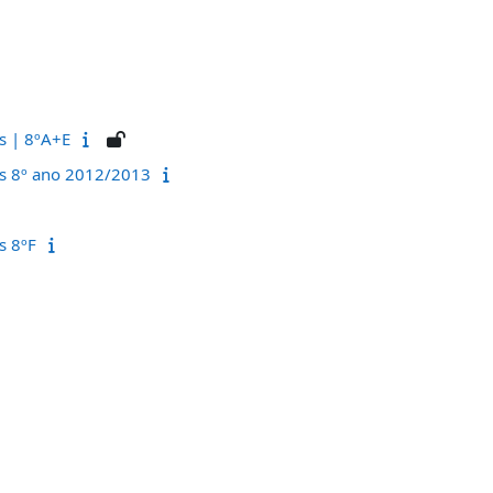
as | 8ºA+E
as 8º ano 2012/2013
s 8ºF