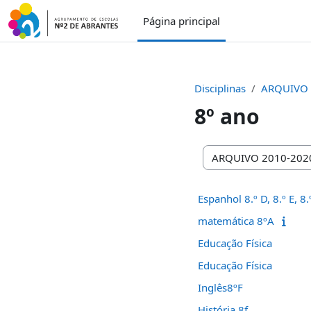
Ir para o conteúdo principal
Página principal
Disciplinas
ARQUIVO 
8º ano
Categorias de disciplin
Espanhol 8.º D, 8.º E, 8.
matemática 8ºA
Educação Física
Educação Física
Inglês8ºF
História 8f