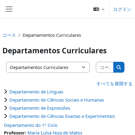
メインコンテンツへスキップする
ログイン
サイドパネル
コース
Departamentos Curriculares
Departamentos Curriculares
コースを
コースカテゴリ
コース
すべてを展開する
Departamento de Línguas
Departamento de Ciências Sociais e Humanas
Departamento de Expressões
Departamento de Ciências Exactas e Experimentais
Departamento do 1º Ciclo
Professor:
Maria Luísa Niza de Matos