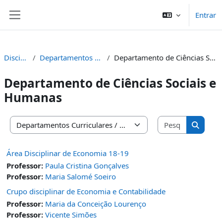
Ir para o conteúdo principal
Entrar
Painel lateral
Disciplinas
Departamentos Curriculares
Departamento de Ciências Sociais e Humanas
Departamento de Ciências Sociais e
Humanas
Pesquisar 
Categorias de disciplinas
Pesquis
Área Disciplinar de Economia 18-19
Professor:
Paula Cristina Gonçalves
Professor:
Maria Salomé Soeiro
Crupo disciplinar de Economia e Contabilidade
Professor:
Maria da Conceição Lourenço
Professor:
Vicente Simões