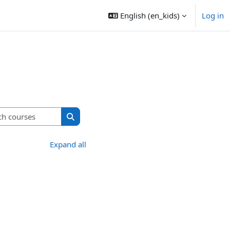
English ‎(en_kids)‎
Log in
Search courses
Search courses
Expand all