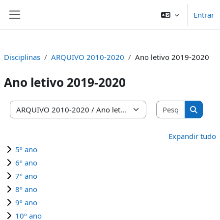
Ir para o conteúdo principal
Entrar
Painel lateral
Disciplinas
ARQUIVO 2010-2020
Ano letivo 2019-2020
Ano letivo 2019-2020
Pesquisar 
Categorias de disciplinas
Pesquis
Expandir tudo
5º ano
6º ano
7º ano
8º ano
9º ano
10º ano