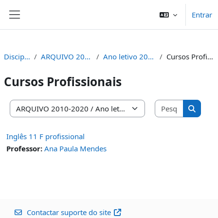
Ir para o conteúdo principal
Entrar
Painel lateral
Disciplinas
ARQUIVO 2010-2020
Ano letivo 2015-2016
Cursos Profissionais
Cursos Profissionais
Pesquisar 
Categorias de disciplinas
Pesquis
Inglês 11 F profissional
Professor:
Ana Paula Mendes
Contactar suporte do site