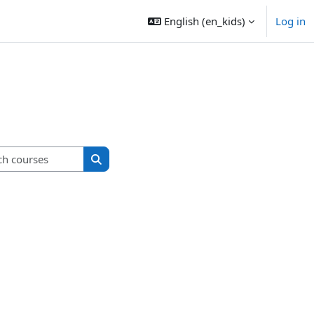
English ‎(en_kids)‎
Log in
Search courses
Search courses