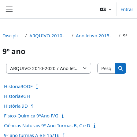
Ir para o conteúdo principal
Entrar
Painel lateral
Disciplinas
ARQUIVO 2010-2020
Ano letivo 2015-2016
9º ano
9º ano
Pesquisar 
Categorias de disciplinas
Pesquis
Historia9ODF
Historia9GH
História 9D
Físico-Química 9ºAno F/G
Ciências Naturais 9º Ano Turmas B, C e D
9º ano turmas A e E 15/16