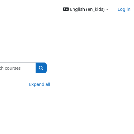
English ‎(en_kids)‎
Log in
Search courses
Search courses
Expand all