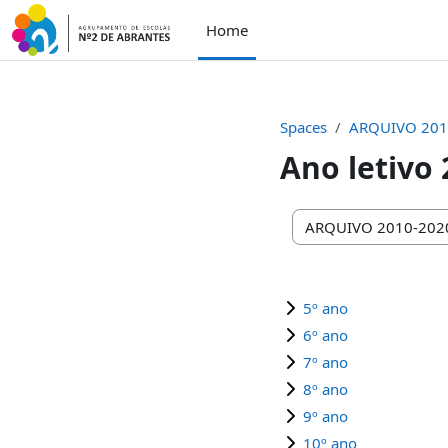
Skip to main content
Home
Spaces
ARQUIVO 201
Ano letivo
Space categories
5º ano
6º ano
7º ano
8º ano
9º ano
10º ano