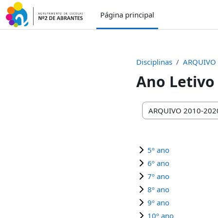
Ir para o conteúdo principal
Página principal
Disciplinas
ARQUIVO 
Ano Letivo
Categorias de disciplin
5º ano
6º ano
7º ano
8º ano
9º ano
10º ano