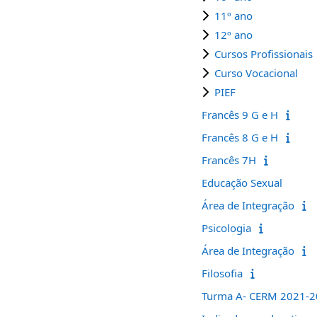
11º ano
12º ano
Cursos Profissionais
Curso Vocacional
PIEF
Francês 9 G e H
Francês 8 G e H
Francês 7H
Educação Sexual
Área de Integração
Psicologia
Área de Integração
Filosofia
Turma A- CERM 2021-